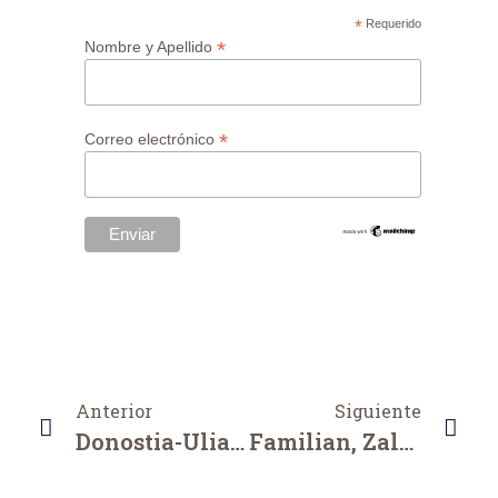
*
Requerido
*
Nombre y Apellido
*
Correo electrónico
Anterior
Siguiente
Donostia-Ulia-Pasai San Pedro MTB Familian
Familian, Zaldi Gainean, Elur-Oreinen Erreinuan. Naiz Irratian Elkarrizketa