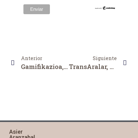
Anterior
Siguiente
Gamifikazioa, Puzzle Eta Gela Iraulia Ikasgelan Prozesuen Diseinurako Heuristikak Zer Diren Eta Zertarako Balio Duten Ikasteko.
TransAralar, 2019
Asier
Aranzabal