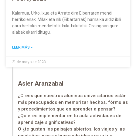
Kalamua, Urko, Ixua eta Arrate dira Eibarraren mendi
herrikoienak. Milak eta nik (Eibartarrak) hamaika aldiz ibili
gara bertako mendietatik txiki-txikitatik. Oraingoan gure
alabak ekarri ditugu,
LEER MÁS »
21 de mayo de 2023
Asier Aranzabal
¿Crees que nuestros alumnos universitarios están
más preocupados en memorizar hechos, fórmulas
y procedimientos que en aprender a pensar?
¿Quieres implementar en tu aula actividades de
aprendizaje significativas?
O ¿te gustan los paisajes abiertos, los viajes y las
montañas, y estas buscando ideas para tus