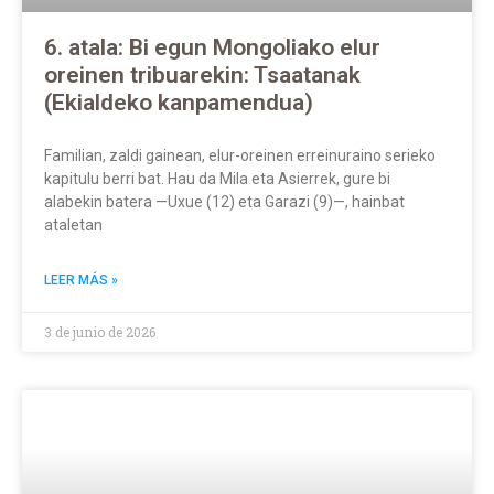
6. atala: Bi egun Mongoliako elur
oreinen tribuarekin: Tsaatanak
(Ekialdeko kanpamendua)
Familian, zaldi gainean, elur-oreinen erreinuraino serieko
kapitulu berri bat. Hau da Mila eta Asierrek, gure bi
alabekin batera —Uxue (12) eta Garazi (9)—, hainbat
ataletan
LEER MÁS »
3 de junio de 2026