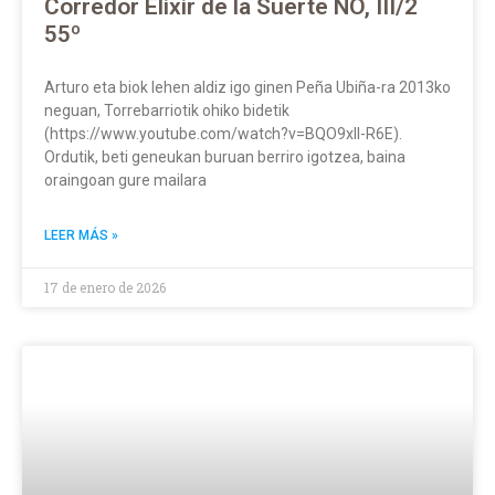
Corredor Elixir de la Suerte NO, III/2
55º
Arturo eta biok lehen aldiz igo ginen Peña Ubiña-ra 2013ko
neguan, Torrebarriotik ohiko bidetik
(https://www.youtube.com/watch?v=BQO9xll-R6E).
Ordutik, beti geneukan buruan berriro igotzea, baina
oraingoan gure mailara
LEER MÁS »
17 de enero de 2026